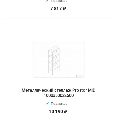
Под заказ
7 817
₽
Металлический стеллаж Prostor MID
1000x500x2500
Под заказ
10 190
₽