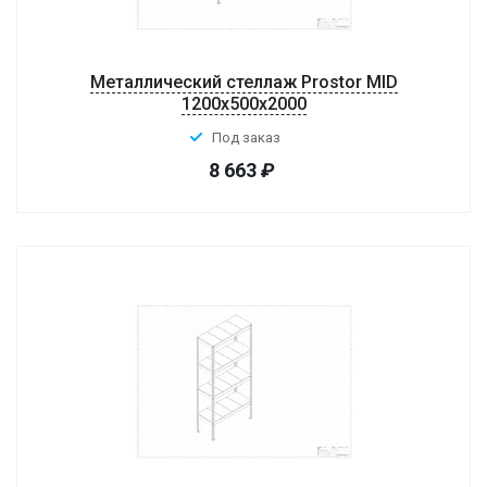
Металлический стеллаж Prostor MID
1200x500x2000
Под заказ
8 663
₽