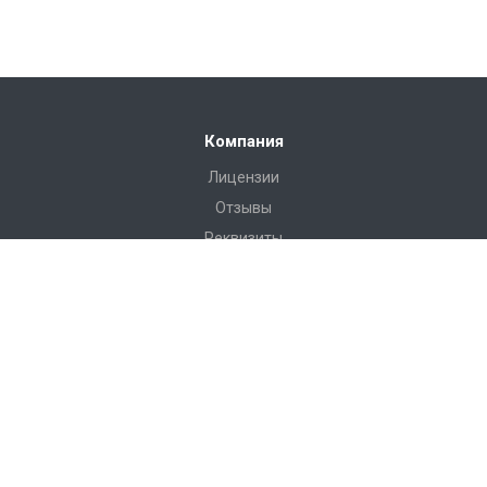
Компания
Лицензии
Отзывы
Реквизиты
Сервис
Доставка
Монтаж
Гарантия
Замер
Проект
Подготовка