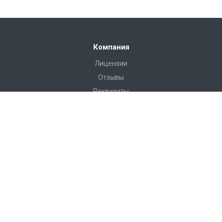
Компания
Лицензии
Отзывы
Реквизиты
Сервис
Доставка
Монтаж
Гарантия
Замер
Проект
Подготовка