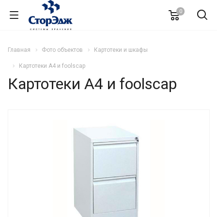
0
Главная
Фото объектов
Картотеки и шкафы
Картотеки А4 и foolscap
Картотеки А4 и foolscap